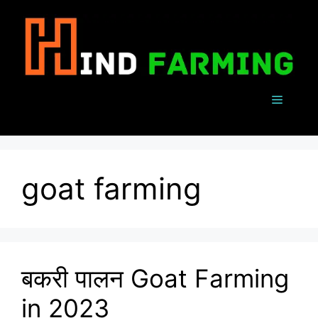
Skip
to
content
Menu
goat farming
बकरी पालन Goat Farming
in 2023