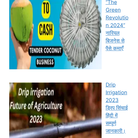
“The
Green
Revolutio
n 2024”
नारियल
बिजनेस से
पैसे कमाएँ
Drip
Irrigation
2023
ड्रिप सिंचाई
हिंदी में
सम्पूर्ण
जानकारी।