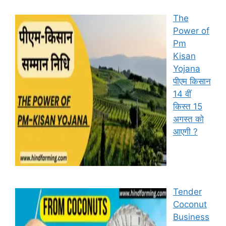
The
Power of
Pm
Kisan
Yojana
पीएम किसान
14 वीं
किस्त 15
अगस्त को
आएगी ?
Tender
Coconut
Business