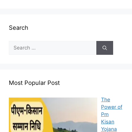
Search
Search
for:
Most Popular Post
The
Power of
Pm
Kisan
Yojana