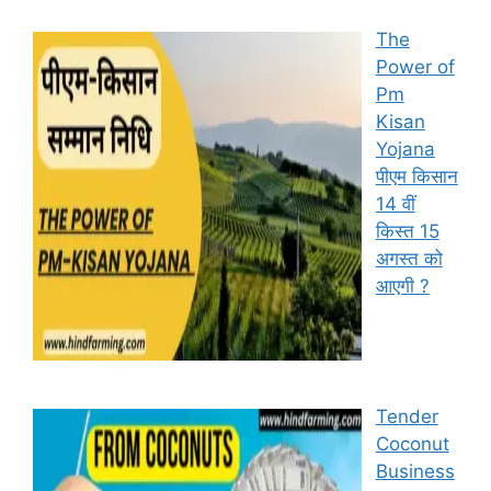
The
Power of
Pm
Kisan
Yojana
पीएम किसान
14 वीं
किस्त 15
अगस्त को
आएगी ?
Tender
Coconut
Business