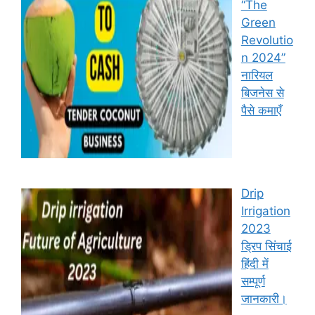
“The
Green
Revolutio
n 2024”
नारियल
बिजनेस से
पैसे कमाएँ
Drip
Irrigation
2023
ड्रिप सिंचाई
हिंदी में
सम्पूर्ण
जानकारी।